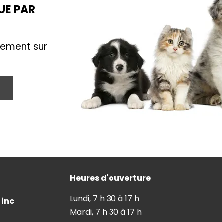
UE PAR
uement sur
s
Heures d'ouverture
Lundi, 7 h 30 à 17 h
 inc
Mardi, 7 h 30 à 17 h